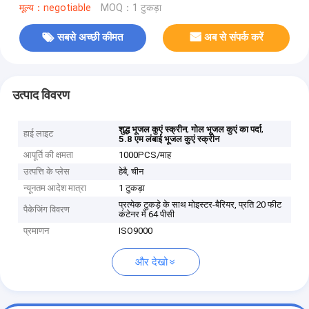
मूल्य：negotiable
MOQ：1 टुकड़ा
सबसे अच्छी कीमत
अब से संपर्क करें
उत्पाद विवरण
,
,
शुद्ध भूजल कुएं स्क्रीन
गोल भूजल कुएं का पर्दा
हाई लाइट
5.8 एम लंबाई भूजल कुएं स्क्रीन
आपूर्ति की क्षमता
1000PCS/माह
उत्पत्ति के प्लेस
हेबै, चीन
न्यूनतम आदेश मात्रा
1 टुकड़ा
प्रत्येक टुकड़े के साथ मोइस्टर-बैरियर, प्रति 20 फीट
पैकेजिंग विवरण
कंटेनर में 64 पीसी
प्रमाणन
ISO9000
और देखो