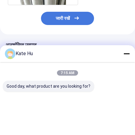
जारी रखें
अनुशंसित उत्पाद
Kate Hu
7:15 AM
Good day, what product are you looking for?
SS304L 168mm
10-3/4 इंच SS304 वाटर
219 मिमी स्टेनलेस 
जॉनसन वीईई-वायर वाटर वेल
वेल स्क्रीन #20 स्लॉट के
जॉनसन वाटर वेल स्क
स्क्रीन पाइप
साथ
मिमी स्लॉट
सबसे अच्छी कीमत
सबसे अच्छी कीमत
सबसे अच्छी 